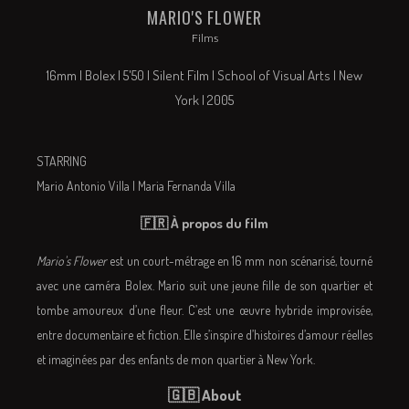
MARIO'S FLOWER
Films
16mm | Bolex | 5'50 | Silent Film | School of Visual Arts | New
York | 2005
STARRING
Mario Antonio Villa | Maria Fernanda Villa
🇫🇷 À propos du film
Mario's Flower
est un court-métrage en 16 mm non scénarisé, tourné
avec une caméra Bolex.
Mario suit une jeune fille de son quartier et
tombe amoureux d’une fleur.
C’est une œuvre hybride improvisée,
entre documentaire et fiction. Elle s’inspire d’histoires d’amour réelles
et imaginées par des enfants de mon quartier à New York.
🇬🇧 About