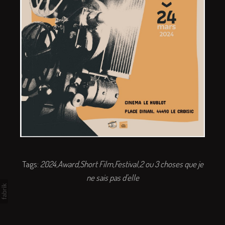
Tags:
2024
Award
Short Film
Festival
2 ou 3 choses que je
ne sais pas d'elle